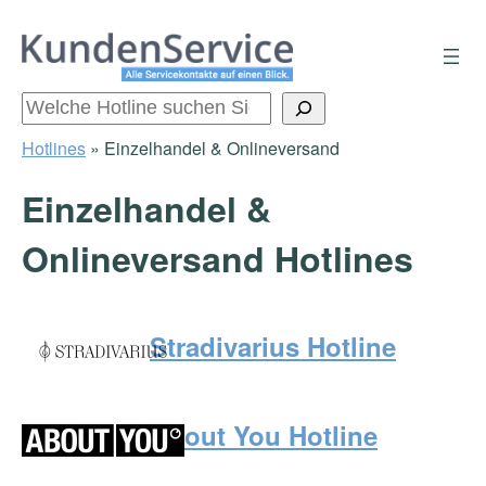
Zum
Inhalt
springen
Suchen
Hotlines
»
Einzelhandel & Onlineversand
Einzelhandel &
Onlineversand Hotlines
Stradivarius Hotline
About You Hotline