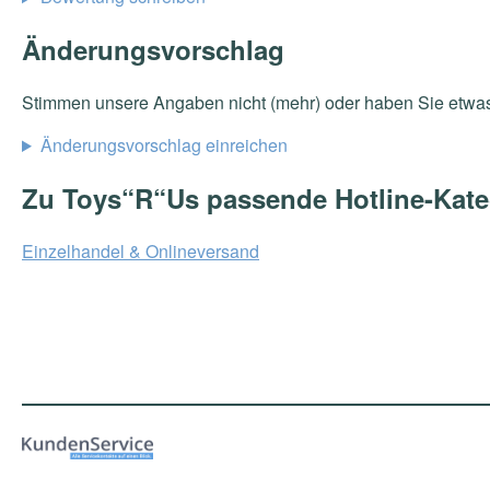
Änderungsvorschlag
Stimmen unsere Angaben nicht (mehr) oder haben Sie etwa
Änderungsvorschlag einreichen
Zu Toys“R“Us passende Hotline-Kate
Einzelhandel & Onlineversand