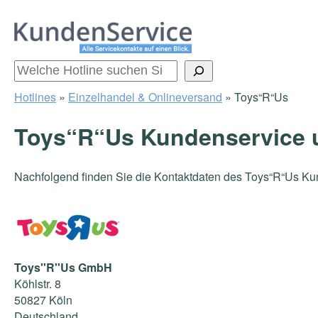
Zum
Inhalt
springen
Suchen
Hotlines
»
Einzelhandel & Onlineversand
»
Toys“R“Us
Toys“R“Us Kundenservice u
Nachfolgend finden Sie die Kontaktdaten des Toys“R“Us Ku
Toys''R''Us GmbH
Köhlstr. 8
50827 Köln
Deutschland