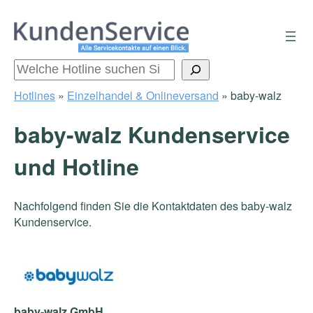
Zum
Inhalt
springen
Suchen
Hotlines
»
Einzelhandel & Onlineversand
»
baby-walz
baby-walz Kundenservice
und Hotline
Nachfolgend finden Sie die Kontaktdaten des baby-walz
Kundenservice.
baby-walz GmbH