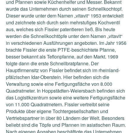
und Pfannen sowie Küchenhelfer und Messer. Bekannt
wurde das Unternehmen durch seinen Schnellkochtopf.
Dieser wurde unter dem Namen „vitavit“ 1953 entwickelt
und zeichnete sich durch sein mehrstufiges Kochventil
aus, welches sich Fissler patentieren ließ. Bis heute
werden die Schnellkochtöpfe unter dem Namen „vitavit“
in verschiedenen Ausführungen angeboten. Im Jahr 1956
brachte Fissler die erste PTFE-beschichtete Pfanne,
besser bekannt als Teflonpfanne, auf den Markt. 1969
folgte dann die erste Schnellbratpfanne. Der
Hauptfirmensitz von Fissler befindet sich im rheinland-
pfälzischen Idar-Oberstein. Hier befinden sich die
Verwaltung sowie eine Fertigungsfläche von 8.000
Quadratmeter. In Hoppstädten-Weiersbach befinden sich
das Logistikzentrum sowie eine weitere Fertigungsfläche
von 11.000 Quadratmetern. Fissler vertreibt seine
Produkte über eigene Tochtergesellschaften und
Vertriebspartner in über 80 Ländern der Welt. Besonders
beliebt sind die Töpfe und Pfannen im asiatischen Raum.
Nach eigenen Angaben beschäftigte das Unternehmen