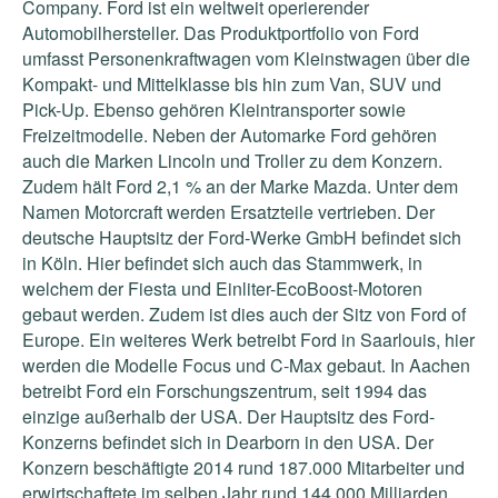
Company. Ford ist ein weltweit operierender
Automobilhersteller. Das Produktportfolio von Ford
umfasst Personenkraftwagen vom Kleinstwagen über die
Kompakt- und Mittelklasse bis hin zum Van, SUV und
Pick-Up. Ebenso gehören Kleintransporter sowie
Freizeitmodelle. Neben der Automarke Ford gehören
auch die Marken Lincoln und Troller zu dem Konzern.
Zudem hält Ford 2,1 % an der Marke Mazda. Unter dem
Namen Motorcraft werden Ersatzteile vertrieben. Der
deutsche Hauptsitz der Ford-Werke GmbH befindet sich
in Köln. Hier befindet sich auch das Stammwerk, in
welchem der Fiesta und Einliter-EcoBoost-Motoren
gebaut werden. Zudem ist dies auch der Sitz von Ford of
Europe. Ein weiteres Werk betreibt Ford in Saarlouis, hier
werden die Modelle Focus und C-Max gebaut. In Aachen
betreibt Ford ein Forschungszentrum, seit 1994 das
einzige außerhalb der USA. Der Hauptsitz des Ford-
Konzerns befindet sich in Dearborn in den USA. Der
Konzern beschäftigte 2014 rund 187.000 Mitarbeiter und
erwirtschaftete im selben Jahr rund 144.000 Milliarden