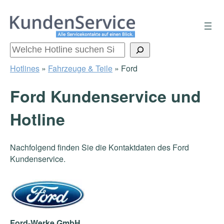
Zum
Inhalt
springen
Suchen
Hotlines
»
Fahrzeuge & Teile
»
Ford
Ford Kundenservice und
Hotline
Nachfolgend finden Sie die Kontaktdaten des Ford
Kundenservice.
Ford-Werke GmbH