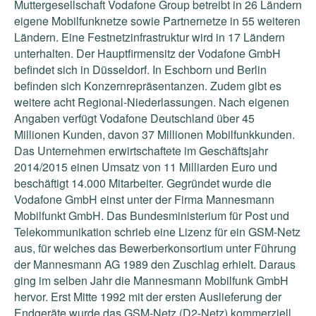
Muttergesellschaft Vodafone Group betreibt in 26 Ländern
eigene Mobilfunknetze sowie Partnernetze in 55 weiteren
Ländern. Eine Festnetzinfrastruktur wird in 17 Ländern
unterhalten. Der Hauptfirmensitz der Vodafone GmbH
befindet sich in Düsseldorf. In Eschborn und Berlin
befinden sich Konzernrepräsentanzen. Zudem gibt es
weitere acht Regional-Niederlassungen. Nach eigenen
Angaben verfügt Vodafone Deutschland über 45
Millionen Kunden, davon 37 Millionen Mobilfunkkunden.
Das Unternehmen erwirtschaftete im Geschäftsjahr
2014/2015 einen Umsatz von 11 Milliarden Euro und
beschäftigt 14.000 Mitarbeiter. Gegründet wurde die
Vodafone GmbH einst unter der Firma Mannesmann
Mobilfunkt GmbH. Das Bundesministerium für Post und
Telekommunikation schrieb eine Lizenz für ein GSM-Netz
aus, für welches das Bewerberkonsortium unter Führung
der Mannesmann AG 1989 den Zuschlag erhielt. Daraus
ging im selben Jahr die Mannesmann Mobilfunk GmbH
hervor. Erst Mitte 1992 mit der ersten Auslieferung der
Endgeräte wurde das GSM-Netz (D2-Netz) kommerziell