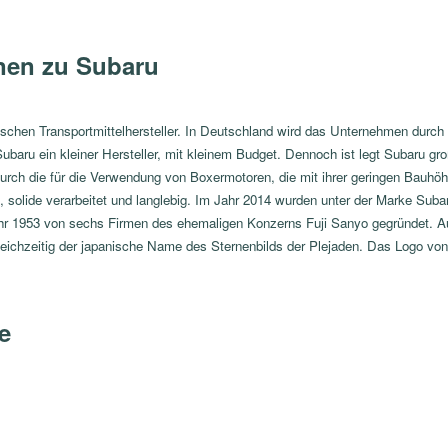
nen zu Subaru
nischen Transportmittelhersteller. In Deutschland wird das Unternehmen dur
Subaru ein kleiner Hersteller, mit kleinem Budget. Dennoch ist legt Subaru gr
durch die für die Verwendung von Boxermotoren, die mit ihrer geringen Bauh
g, solide verarbeitet und langlebig. Im Jahr 2014 wurden unter der Marke Suba
Jahr 1953 von sechs Firmen des ehemaligen Konzerns Fuji Sanyo gegründet. 
leichzeitig der japanische Name des Sternenbilds der Plejaden. Das Logo von
e