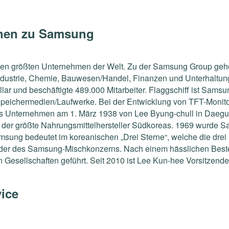
onen zu Samsung
 den größten Unternehmen der Welt. Zu der Samsung Group gehö
industrie, Chemie, Bauwesen/Handel, Finanzen und Unterhaltu
 und beschäftigte 489.000 Mitarbeiter. Flaggschiff ist Samsung 
Speichermedien/Laufwerke. Bei der Entwicklung von TFT-Monito
as Unternehmen am 1. März 1938 von Lee Byung-chull in Daegu
 dies der größte Nahrungsmittelhersteller Südkoreas. 1969 wurd
 Samsung bedeutet im koreanischen „Drei Sterne“, welche die d
ender des Samsung-Mischkonzerns. Nach einem hässlichen Beste
Gesellschaften geführt. Seit 2010 ist Lee Kun-hee Vorsitzend
ice