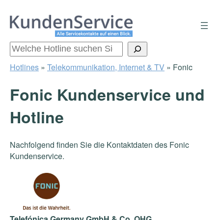
Zum
Inhalt
springen
Suchen
Hotlines
»
Telekommunikation, Internet & TV
»
Fonic
Fonic Kundenservice und
Hotline
Nachfolgend finden Sie die Kontaktdaten des Fonic
Kundenservice.
Telefónica Germany GmbH & Co. OHG