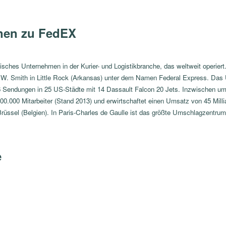
nen zu FedEX
sches Unternehmen in der Kurier- und Logistikbranche, das weltweit operiert.
k W. Smith in Little Rock (Arkansas) unter dem Namen Federal Express. Da
 Sendungen in 25 US-Städte mit 14 Dassault Falcon 20 Jets. Inzwischen umfa
 300.000 Mitarbeiter (Stand 2013) und erwirtschaftet einen Umsatz von 45 Mi
n Brüssel (Belgien). In Paris-Charles de Gaulle ist das größte Umschlagze
e