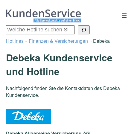
Zum
Inhalt
springen
Suchen
Hotlines
»
Finanzen & Versicherungen
»
Debeka
Debeka Kundenservice
und Hotline
Nachfolgend finden Sie die Kontaktdaten des Debeka
Kundenservice.
Debeka Allgemeine Versicherung AG