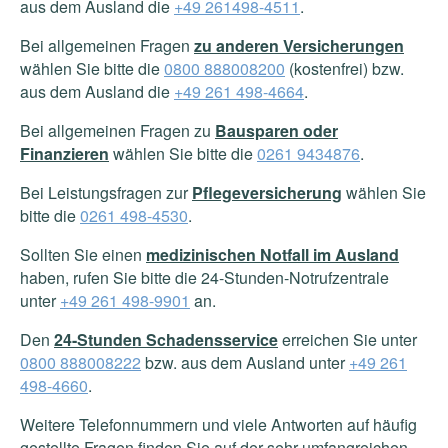
aus dem Ausland die
+49 261498-4511
.
Bei allgemeinen Fragen
zu anderen Versicherungen
wählen Sie bitte die
0800 888008200
(kostenfrei) bzw.
aus dem Ausland die
+49 261 498-4664
.
Bei allgemeinen Fragen zu
Bausparen oder
Finanzieren
wählen Sie bitte die
0261 9434876
.
Bei Leistungsfragen zur
Pflegeversicherung
wählen Sie
bitte die
0261 498-4530
.
Sollten Sie einen
medizinischen Notfall im Ausland
haben, rufen Sie bitte die 24-Stunden-Notrufzentrale
unter
+49 261 498-9901
an.
Den
24-Stunden Schadensservice
erreichen Sie unter
0800 888008222
bzw. aus dem Ausland unter
+49 261
498-4660
.
Weitere Telefonnummern und viele Antworten auf häufig
gestellte Fragen finden Sie auf der sehr umfangreichen