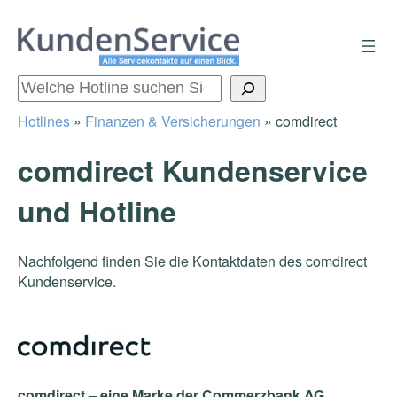
Zum
Inhalt
springen
Suchen
Hotlines
»
Finanzen & Versicherungen
»
comdirect
comdirect Kundenservice
und Hotline
Nachfolgend finden Sie die Kontaktdaten des comdirect
Kundenservice.
comdirect – eine Marke der Commerzbank AG