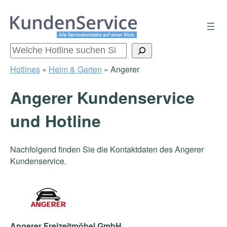
Zum
Inhalt
springen
Suchen
Hotlines
»
Heim & Garten
»
Angerer
Angerer Kundenservice
und Hotline
Nachfolgend finden Sie die Kontaktdaten des Angerer
Kundenservice.
Angerer Freizeitmöbel GmbH